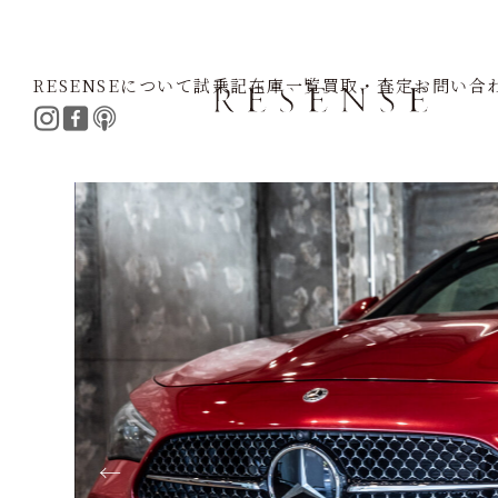
RESENSEについて
試乗記
在庫一覧
買取・査定
お問い合
Home
Selection
Mercedes benz
CLEクーペ 200ス
←