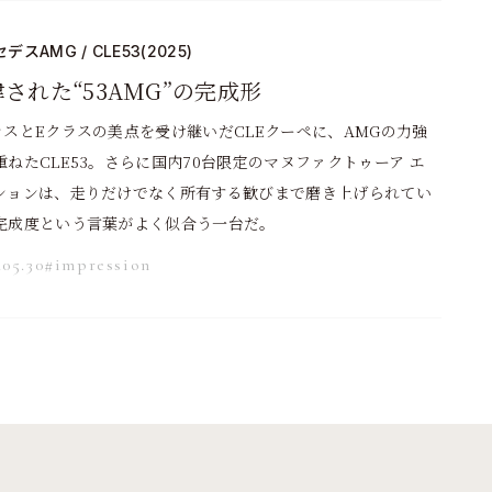
デスAMG / CLE53(2025)
された“53AMG”の完成形
ラスとEクラスの美点を受け継いだCLEクーペに、AMGの力強
重ねたCLE53。さらに国内70台限定のマヌファクトゥーア エ
ションは、走りだけでなく所有する歓びまで磨き上げられてい
完成度という言葉がよく似合う一台だ。
.05.30
#impression