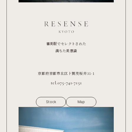
審美眼でセレクトされた
満ちた美意識
京都府京都市北区上賀茂桜井31-1
tel.075-741-7151
Stock
Map