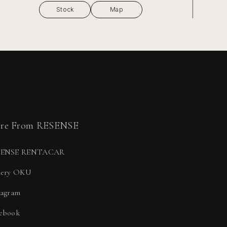
Stock
Map
re From RESENSE
SENSE RENTACAR
lery OKU
tagram
ebook