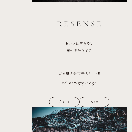
センスに寄り添い
感性を仕立てる
大分県大分市弁天3-1-45
tel.097-529-9850
Stock
Map