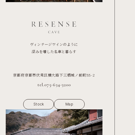
ヴィンテージワインのように
深みを増した名車と暮らす
京都府京都市伏見区横大路下三栖城ノ前町55-2
tel.075-634-3200
Stock
Map