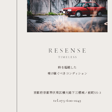
時を超越した
受け継ぐべきコンディション
京都府京都市伏見区横大路下三栖城ノ前町55-3
tel.075-600-0243