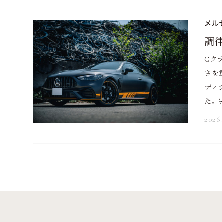
メルセ
調律
Cク
さを
ディ
た。
2026