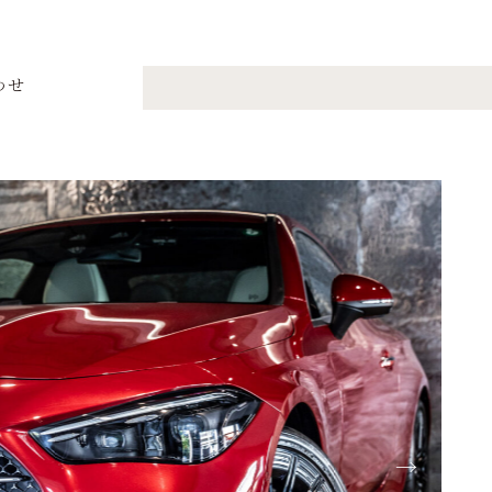
わせ
ポーツ(ISG搭載モデル)
→