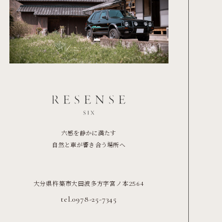
六感を静かに満たす
自然と車が響き合う場所へ
大分県杵築市大田波多方字宮ノ本2564
tel.0978-25-7345