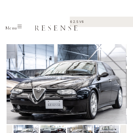
Home
Selection
Alfa romeo
156 2.5 V6
Menu
←
→