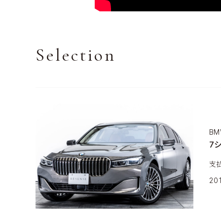
Selection
BM
7
支
20