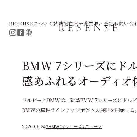
RESENSEについて
試乗記
在庫一覧
買取・査定
お問い合
Home
Journal
BMW
7シリーズ
BMW 7シリーズにド
感あふれるオーディオ
ドルビーとBMWは、新型BMW 7シリーズにドル
BMWの車種ラインアップ全体への展開を開始する
2026.06.24
#BMW
#7シリーズ
#ニュース