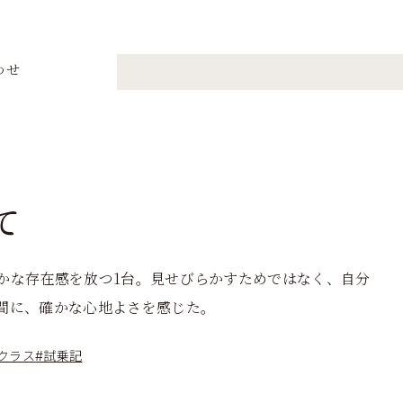
わせ
”から少し離れて
て
かな存在感を放つ1台。見せびらかすためではなく、自分
間に、確かな心地よさを感じた。
Gクラス
#試乗記