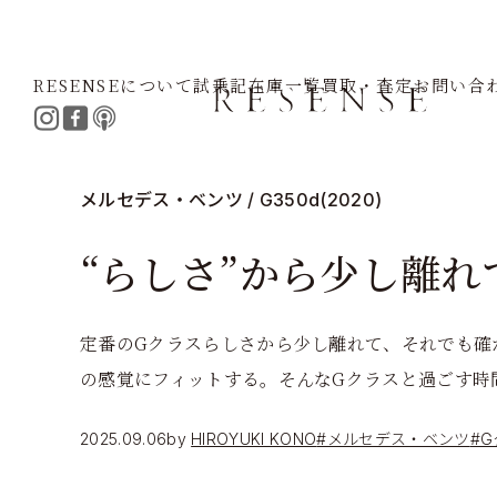
RESENSEについて
試乗記
在庫一覧
買取・査定
お問い合
Home
Journal
メルセデス・ベンツ
Gクラス
“らしさ
メルセデス・ベンツ / G350d(2020)
“らしさ”から少し離れ
定番のGクラスらしさから少し離れて、それでも確
の感覚にフィットする。そんなGクラスと過ごす時
2025.09.06
by
HIROYUKI KONO
#メルセデス・ベンツ
#