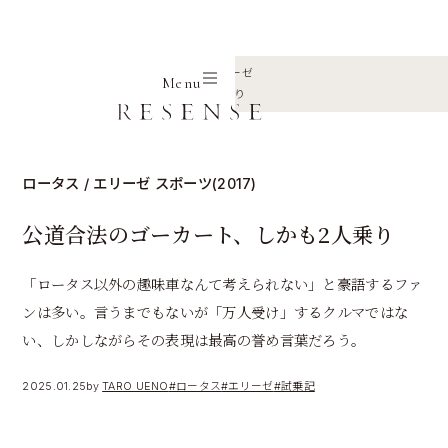
Home
Journal
ロータス
エリーゼ
Menu
公道合法のゴーカート、しかも2人乗り
ロータス / エリーゼ スポーツ(2017)
公道合法のゴーカート、しかも2人乗り
「ロータス以外の趣味車なんて考えられない」と豪語するファ
ンは多い。言うまでもないが「万人受け」するクルマではな
い、しかしながらその表現は最高の誉め言葉だろう。
2025.01.25
by
TARO UENO
#ロータス
#エリーゼ
#試乗記