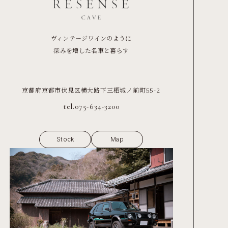
ヴィンテージワインのように
深みを増した名車と暮らす
京都府京都市伏見区横大路下三栖城ノ前町55-2
tel.075-634-3200
Stock
Map