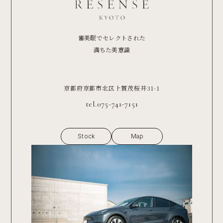
審美眼でセレクトされた
満ちた美意識
京都府京都市北区上賀茂桜井31-1
tel.075-741-7151
Stock
Map