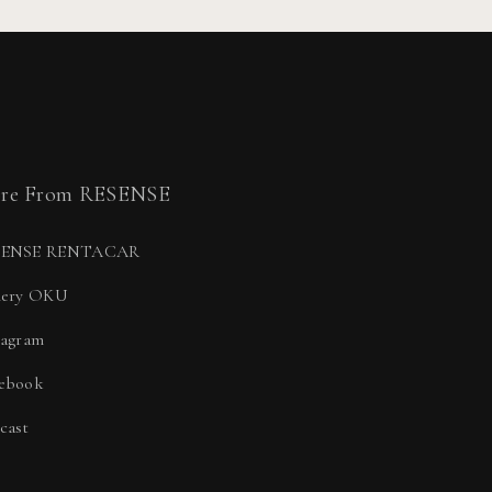
re From RESENSE
SENSE RENTACAR
lery OKU
tagram
ebook
cast