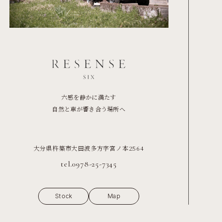
六感を静かに満たす
自然と車が響き合う場所へ
大分県杵築市大田波多方字宮ノ本2564
tel.0978-25-7345
Stock
Map