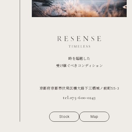
時を超越した
受け継ぐべきコンディション
京都府京都市伏見区横大路下三栖城ノ前町55-3
tel.075-600-0243
Stock
Map