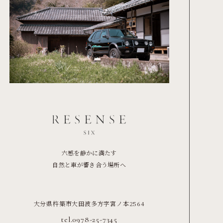
六感を静かに満たす
自然と車が響き合う場所へ
大分県杵築市大田波多方字宮ノ本2564
tel.0978-25-7345