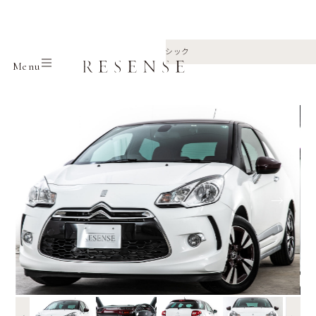
Home
Selection
Citroen
DS3 シック
Menu
←
→