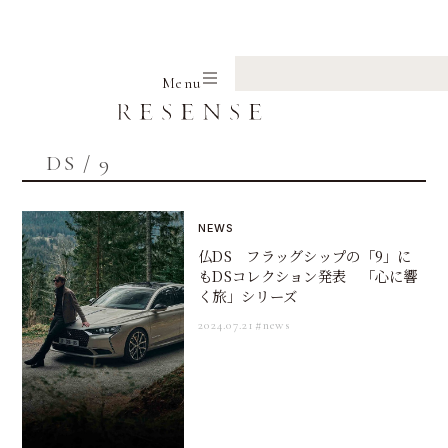
Home
DS
9
Menu
DS / 9
NEWS
仏DS フラッグシップの「9」に
もDSコレクション発表 「心に響
く旅」シリーズ
2024.07.21
#news