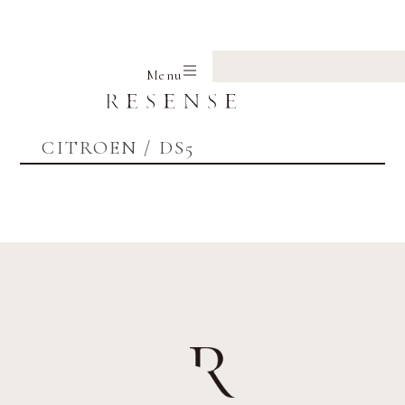
Home
CITROEN
DS5
Menu
CITROEN / DS5