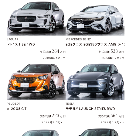
JAGUAR
MERCEDES BENZ
Iペイス HSE 4WD
EQEクラス EQE350プラス AMGラインパッ
264
533
支払総額
万円
支払総額
万円
2019年
4.5万km
2023年
1.7万km
PEUGEOT
TESLA
e-2008 GT
モデルY LAUNCH SERIES RWD
223
564
支払総額
万円
支払総額
万円
2022年
2.3万km
2022年
0.9万km