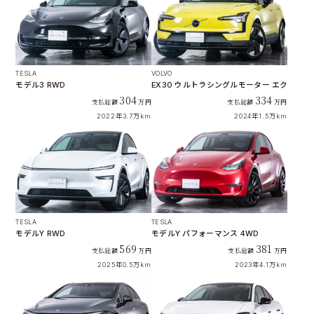
TESLA
VOLVO
モデル3 RWD
EX30 ウルトラシングルモーター エクステン
304
334
支払総額
万円
支払総額
万円
2022年
3.7万km
2024年
1.5万km
TESLA
TESLA
モデルY RWD
モデルY パフォーマンス 4WD
569
381
支払総額
万円
支払総額
万円
2025年
0.5万km
2023年
4.1万km