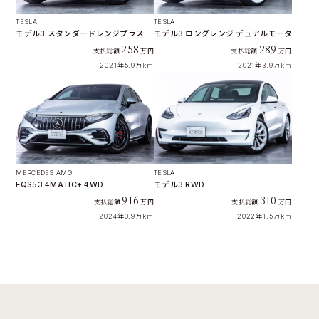
TESLA
TESLA
モデル3 スタンダードレンジプラス
モデル3 ロングレンジ デュアルモーター 4W
258
289
支払総額
万円
支払総額
万円
2021年
5.9万km
2021年
3.9万km
MERCEDES AMG
TESLA
EQS53 4MATIC+ 4WD
モデル3 RWD
916
310
支払総額
万円
支払総額
万円
2024年
0.9万km
2022年
1.5万km