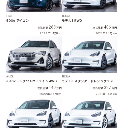
FIAT
TESLA
500e アイコン
モデル3 RWD
268
406
支払総額
万円
支払総額
万円
2022年
1.4万km
2024年
2.1万km
AUDI
TESLA
e-tron 55 クワトロ Sライン 4WD
モデル3 スタンダードレンジプラス
449
327
支払総額
万円
支払総額
万円
2022年
0.7万km
2021年
1.6万km