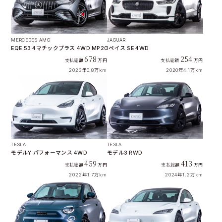
MERCEDES AMG
JAGUAR
EQE 53 4マチックプラス 4WD MP202302
Iペイス SE 4WD
678
254
支払総額
万円
支払総額
万円
2023年
0.8万km
2020年
4.1万km
TESLA
TESLA
モデルY パフォーマンス 4WD
モデル3 RWD
459
413
支払総額
万円
支払総額
万円
2022年
1.7万km
2024年
1.2万km