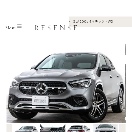
Home
Selection
Mercedes benz
GLA200d 4マチック 4WD
Menu
←
→