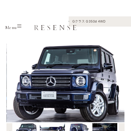
Home
Selection
Mercedes benz
Gクラス G350d 4WD
Menu
←
→